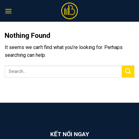
Skip
to
content
Nothing Found
It seems we can’t find what you’re looking for. Perhaps
searching can help.
KẾT NỐI NGAY