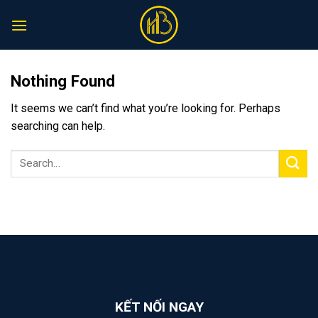
Skip
to
content
Nothing Found
It seems we can’t find what you’re looking for. Perhaps
searching can help.
KẾT NỐI NGAY