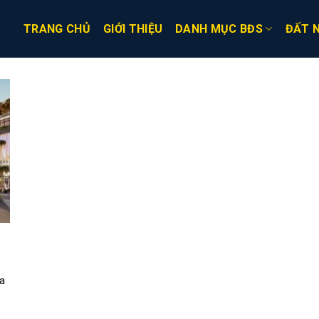
TRANG CHỦ
GIỚI THIỆU
DANH MỤC BĐS
ĐẤT 
òa