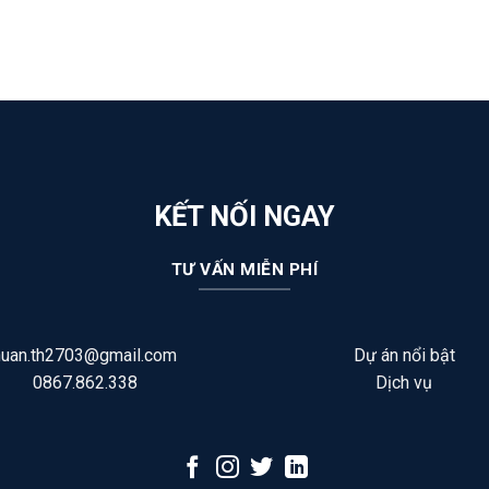
KẾT NỐI NGAY
TƯ VẤN MIỄN PHÍ
huan.th2703@gmail.com
Dự án nổi bật
0867.862.338
Dịch vụ