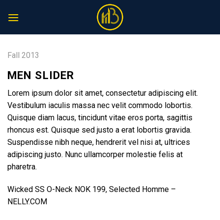
Skip
to
content
Fall 2013
MEN SLIDER
Lorem ipsum dolor sit amet, consectetur adipiscing elit.
Vestibulum iaculis massa nec velit commodo lobortis.
Quisque diam lacus, tincidunt vitae eros porta, sagittis
rhoncus est. Quisque sed justo a erat lobortis gravida.
Suspendisse nibh neque, hendrerit vel nisi at, ultrices
adipiscing justo. Nunc ullamcorper molestie felis at
pharetra.
Wicked SS O-Neck NOK 199, Selected Homme –
NELLY.COM