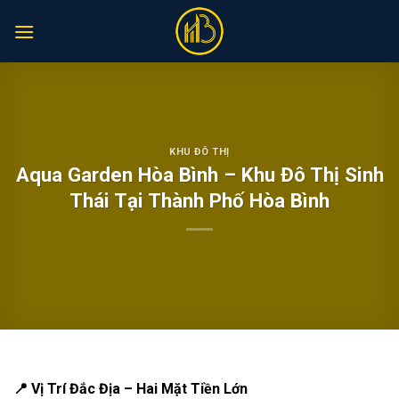
Skip
to
content
KHU ĐÔ THỊ
Aqua Garden Hòa Bình – Khu Đô Thị Sinh
Thái Tại Thành Phố Hòa Bình
📍 Vị Trí Đắc Địa – Hai Mặt Tiền Lớn