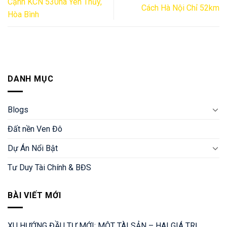
Cạnh KCN 530ha Yên Thủy,
Cách Hà Nội Chỉ 52km
Hòa Bình
DANH MỤC
Blogs
Đất nền Ven Đô
Dự Án Nổi Bật
Tư Duy Tài Chính & BĐS
BÀI VIẾT MỚI
XU HƯỚNG ĐẦU TƯ MỚI: MỘT TÀI SẢN – HAI GIÁ TRỊ