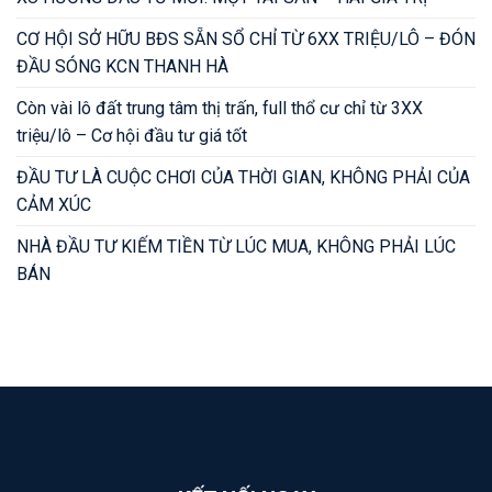
CƠ HỘI SỞ HỮU BĐS SẴN SỔ CHỈ TỪ 6XX TRIỆU/LÔ – ĐÓN
ĐẦU SÓNG KCN THANH HÀ
Còn vài lô đất trung tâm thị trấn, full thổ cư chỉ từ 3XX
triệu/lô – Cơ hội đầu tư giá tốt
ĐẦU TƯ LÀ CUỘC CHƠI CỦA THỜI GIAN, KHÔNG PHẢI CỦA
CẢM XÚC
NHÀ ĐẦU TƯ KIẾM TIỀN TỪ LÚC MUA, KHÔNG PHẢI LÚC
BÁN