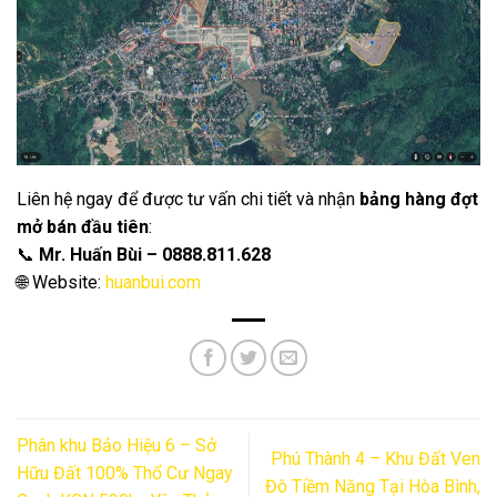
Liên hệ ngay để được tư vấn chi tiết và nhận
bảng hàng đợt
mở bán đầu tiên
:
📞
Mr. Huấn Bùi – 0888.811.628
🌐 Website:
huanbui.com
Phân khu Bảo Hiệu 6 – Sở
Phú Thành 4 – Khu Đất Ven
Hữu Đất 100% Thổ Cư Ngay
Đô Tiềm Năng Tại Hòa Bình,