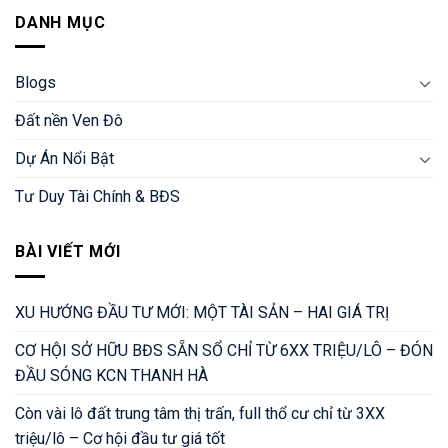
DANH MỤC
Blogs
Đất nền Ven Đô
Dự Án Nổi Bật
Tư Duy Tài Chính & BĐS
BÀI VIẾT MỚI
XU HƯỚNG ĐẦU TƯ MỚI: MỘT TÀI SẢN – HAI GIÁ TRỊ
CƠ HỘI SỞ HỮU BĐS SẴN SỔ CHỈ TỪ 6XX TRIỆU/LÔ – ĐÓN
ĐẦU SÓNG KCN THANH HÀ
Còn vài lô đất trung tâm thị trấn, full thổ cư chỉ từ 3XX
triệu/lô – Cơ hội đầu tư giá tốt