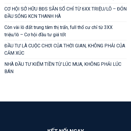
CƠ HỘI SỞ HỮU BĐS SẴN SỔ CHỈ TỪ 6XX TRIỆU/LÔ – ĐÓN
ĐẦU SÓNG KCN THANH HÀ
Còn vài lô đất trung tâm thị trấn, full thổ cư chỉ từ 3XX
triệu/lô – Cơ hội đầu tư giá tốt
ĐẦU TƯ LÀ CUỘC CHƠI CỦA THỜI GIAN, KHÔNG PHẢI CỦA
CẢM XÚC
NHÀ ĐẦU TƯ KIẾM TIỀN TỪ LÚC MUA, KHÔNG PHẢI LÚC
BÁN